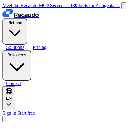
Meet the Recaudo MCP Server — 139 tools for AI agents
→
Recaudo
Platform
Solutions
Pricing
Resources
Contact
EN
Sign in
Start free