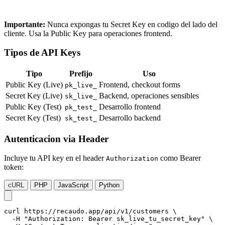
Importante:
Nunca expongas tu Secret Key en codigo del lado del
cliente. Usa la Public Key para operaciones frontend.
Tipos de API Keys
Tipo
Prefijo
Uso
Public Key (Live)
Frontend, checkout forms
pk_live_
Secret Key (Live)
Backend, operaciones sensibles
sk_live_
Public Key (Test)
Desarrollo frontend
pk_test_
Secret Key (Test)
Desarrollo backend
sk_test_
Autenticacion via Header
Incluye tu API key en el header
como Bearer
Authorization
token:
cURL
PHP
JavaScript
Python
curl https://recaudo.app/api/v1/customers \

  -H "Authorization: Bearer sk_live_tu_secret_key" \
