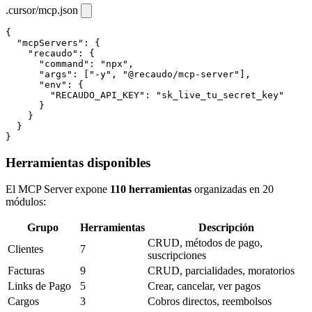
.cursor/mcp.json
{

  "mcpServers": {

    "recaudo": {

      "command": "npx",

      "args": ["-y", "@recaudo/mcp-server"],

      "env": {

        "RECAUDO_API_KEY": "sk_live_tu_secret_key"

      }

    }

  }

}
Herramientas disponibles
El MCP Server expone
110 herramientas
organizadas en 20
módulos:
Grupo
Herramientas
Descripción
CRUD, métodos de pago,
Clientes
7
suscripciones
Facturas
9
CRUD, parcialidades, moratorios
Links de Pago
5
Crear, cancelar, ver pagos
Cargos
3
Cobros directos, reembolsos