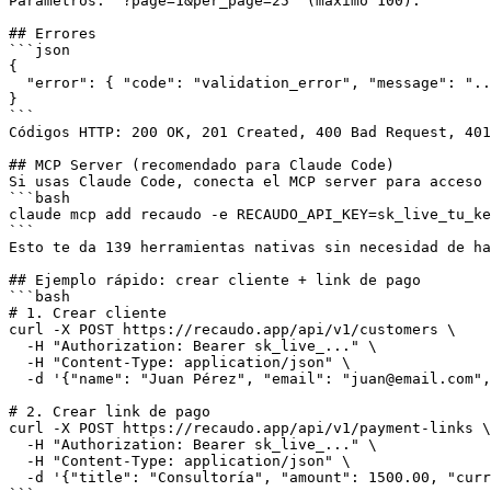
Parámetros: `?page=1&per_page=25` (máximo 100).

## Errores

```json

{

  "error": { "code": "validation_error", "message": "..
}

```

Códigos HTTP: 200 OK, 201 Created, 400 Bad Request, 401
## MCP Server (recomendado para Claude Code)

Si usas Claude Code, conecta el MCP server para acceso 
```bash

claude mcp add recaudo -e RECAUDO_API_KEY=sk_live_tu_ke
```

Esto te da 139 herramientas nativas sin necesidad de ha
## Ejemplo rápido: crear cliente + link de pago

```bash

# 1. Crear cliente

curl -X POST https://recaudo.app/api/v1/customers \

  -H "Authorization: Bearer sk_live_..." \

  -H "Content-Type: application/json" \

  -d '{"name": "Juan Pérez", "email": "juan@email.com",
# 2. Crear link de pago

curl -X POST https://recaudo.app/api/v1/payment-links \

  -H "Authorization: Bearer sk_live_..." \

  -H "Content-Type: application/json" \

  -d '{"title": "Consultoría", "amount": 1500.00, "curr