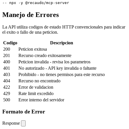
-- npx -y @recaudo/mcp-server
Manejo de Errores
La API utiliza codigos de estado HTTP convencionales para indicar
el exito o fallo de una peticion.
Codigo
Descripcion
200
Peticion exitosa
201
Recurso creado exitosamente
400
Peticion invalida - revisa los parametros
401
No autorizado - API key invalida o faltante
403
Prohibido - no tienes permisos para este recurso
404
Recurso no encontrado
422
Error de validacion
429
Rate limit excedido
500
Error interno del servidor
Formato de Error
Response