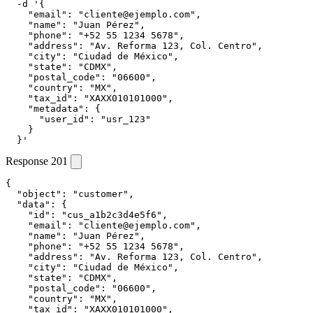
  -d '{

    "email": "cliente@ejemplo.com",

    "name": "Juan Pérez",

    "phone": "+52 55 1234 5678",

    "address": "Av. Reforma 123, Col. Centro",

    "city": "Ciudad de México",

    "state": "CDMX",

    "postal_code": "06600",

    "country": "MX",

    "tax_id": "XAXX010101000",

    "metadata": {

      "user_id": "usr_123"

    }

  }'
Response
201
{

  "object": "customer",

  "data": {

    "id": "cus_a1b2c3d4e5f6",

    "email": "cliente@ejemplo.com",

    "name": "Juan Pérez",

    "phone": "+52 55 1234 5678",

    "address": "Av. Reforma 123, Col. Centro",

    "city": "Ciudad de México",

    "state": "CDMX",

    "postal_code": "06600",

    "country": "MX",

    "tax_id": "XAXX010101000",
