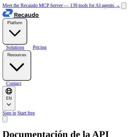
Meet the Recaudo MCP Server — 139 tools for AI agents
→
Recaudo
Platform
Solutions
Pricing
Resources
Contact
EN
Sign in
Start free
Documentación de la API