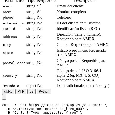
Parametro
Tipo
Requerido
Descripcion
string
Sí
Email del cliente
email
string
Sí
Nombre completo
name
string
No
Teléfono
phone
string
No
ID del cliente en tu sistema
external_id
string
No
Identificación fiscal (RFC)
tax_id
Dirección (calle y número).
string
No
address
Requerido para AMEX
string
No
Ciudad.
Requerido para AMEX
city
Estado o provincia.
Requerido
string
No
state
para AMEX
Código postal.
Requerido para
string
No
postal_code
AMEX
Código de país ISO 3166-1
string
No
alpha-2 (ej: MX, US, CO).
country
Requerido para AMEX
object
No
Datos adicionales (max 50 keys)
metadata
cURL
PHP
JS
Python
curl -X POST https://recaudo.app/api/v1/customers \

  -H "Authorization: Bearer sk_live_xxx" \

  -H "Content-Type: application/json" \
