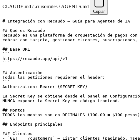
CLAUDE.md / .cursorrules / AGENTS.md
Copiar
# Integración con Recaudo — Guía para Agentes de IA

## Qué es Recaudo

Recaudo es una plataforma de orquestación de pagos con 
cobrar con tarjeta, gestionar clientes, suscripciones, 
## Base URL

```

https://recaudo.app/api/v1

```

## Autenticación

Todas las peticiones requieren el header:

```

Authorization: Bearer {SECRET_KEY}

```

La Secret Key se obtiene desde el panel en Configuració
NUNCA exponer la Secret Key en código frontend.

## Montos

TODOS los montos son en DECIMALES (100.00 = $100 pesos)
## Endpoints principales

### Clientes

- `GET    /customers` — Listar clientes (paginado, ?sea