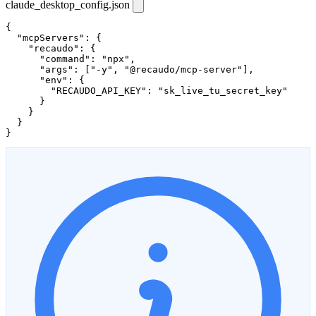
claude_desktop_config.json
{

  "mcpServers": {

    "recaudo": {

      "command": "npx",

      "args": ["-y", "@recaudo/mcp-server"],

      "env": {

        "RECAUDO_API_KEY": "sk_live_tu_secret_key"

      }

    }

  }

}