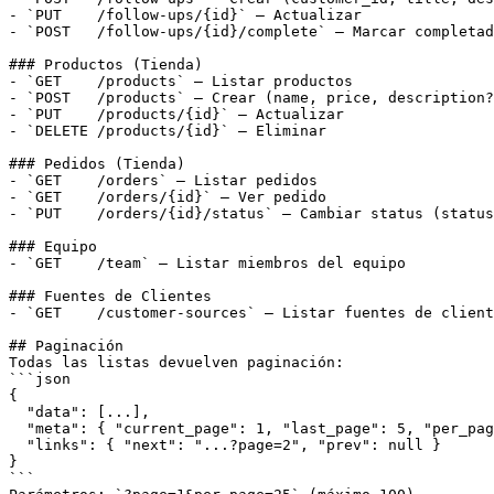
- `PUT    /follow-ups/{id}` — Actualizar

- `POST   /follow-ups/{id}/complete` — Marcar completad
### Productos (Tienda)

- `GET    /products` — Listar productos

- `POST   /products` — Crear (name, price, description?
- `PUT    /products/{id}` — Actualizar

- `DELETE /products/{id}` — Eliminar

### Pedidos (Tienda)

- `GET    /orders` — Listar pedidos

- `GET    /orders/{id}` — Ver pedido

- `PUT    /orders/{id}/status` — Cambiar status (status
### Equipo

- `GET    /team` — Listar miembros del equipo

### Fuentes de Clientes

- `GET    /customer-sources` — Listar fuentes de client
## Paginación

Todas las listas devuelven paginación:

```json

{

  "data": [...],

  "meta": { "current_page": 1, "last_page": 5, "per_pag
  "links": { "next": "...?page=2", "prev": null }

}

```
