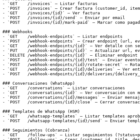
- `GET    /invoices` — Listar facturas

- `POST   /invoices` — Crear factura (customer_id, item
- `GET    /invoices/{id}` — Ver factura

- `POST   /invoices/{id}/send` — Enviar por email

- `POST   /invoices/{id}/mark-paid` — Marcar como pagad
### Webhooks

- `GET    /webhook-endpoints` — Listar endpoints

- `POST   /webhook-endpoints` — Crear endpoint (url, ev
- `GET    /webhook-endpoints/{id}` — Ver detalle con se
- `PUT    /webhook-endpoints/{id}` — Actualizar url, ev
- `DELETE /webhook-endpoints/{id}` — Eliminar endpoint

- `POST   /webhook-endpoints/{id}/test` — Enviar evento
- `POST   /webhook-endpoints/{id}/rotate-secret` — Rota
- `GET    /webhook-endpoints/{id}/deliveries` — Ver ent
- `POST   /webhook-endpoints/{id}/deliveries/{delivery_
### Conversaciones (WhatsApp)

- `GET    /conversations` — Listar conversaciones

- `GET    /conversations/{id}` — Ver conversación con m
- `POST   /conversations/{id}/messages` — Enviar mensaj
- `POST   /conversations/{id}/close` — Cerrar conversac
### Templates de WhatsApp (HSM)

- `GET    /whatsapp-templates` — Listar templates aprob
- `POST   /whatsapp-templates/{id}/send` — Enviar templ
### Seguimientos (Cobranza)

- `GET    /follow-ups` — Listar seguimientos (?status=p
- `POST   /follow-ups` — Crear (customer_id, title, des