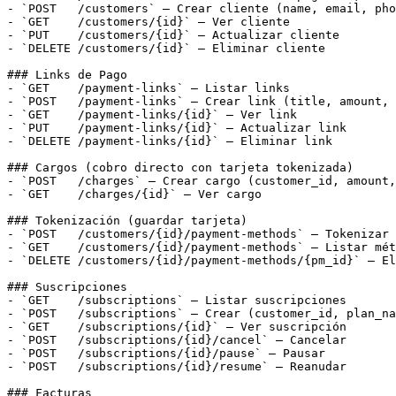
- `POST   /customers` — Crear cliente (name, email, pho
- `GET    /customers/{id}` — Ver cliente

- `PUT    /customers/{id}` — Actualizar cliente

- `DELETE /customers/{id}` — Eliminar cliente

### Links de Pago

- `GET    /payment-links` — Listar links

- `POST   /payment-links` — Crear link (title, amount, 
- `GET    /payment-links/{id}` — Ver link

- `PUT    /payment-links/{id}` — Actualizar link

- `DELETE /payment-links/{id}` — Eliminar link

### Cargos (cobro directo con tarjeta tokenizada)

- `POST   /charges` — Crear cargo (customer_id, amount,
- `GET    /charges/{id}` — Ver cargo

### Tokenización (guardar tarjeta)

- `POST   /customers/{id}/payment-methods` — Tokenizar 
- `GET    /customers/{id}/payment-methods` — Listar mét
- `DELETE /customers/{id}/payment-methods/{pm_id}` — El
### Suscripciones

- `GET    /subscriptions` — Listar suscripciones

- `POST   /subscriptions` — Crear (customer_id, plan_na
- `GET    /subscriptions/{id}` — Ver suscripción

- `POST   /subscriptions/{id}/cancel` — Cancelar

- `POST   /subscriptions/{id}/pause` — Pausar

- `POST   /subscriptions/{id}/resume` — Reanudar

### Facturas
