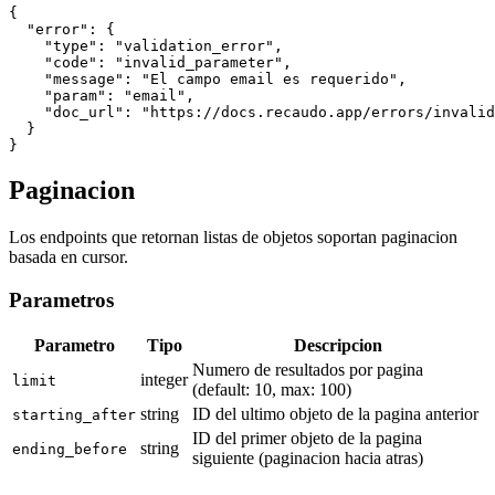
{

  "error": {

    "type": "validation_error",

    "code": "invalid_parameter",

    "message": "El campo email es requerido",

    "param": "email",

    "doc_url": "https://docs.recaudo.app/errors/invalid
  }

}
Paginacion
Los endpoints que retornan listas de objetos soportan paginacion
basada en cursor.
Parametros
Parametro
Tipo
Descripcion
Numero de resultados por pagina
integer
limit
(default: 10, max: 100)
string
ID del ultimo objeto de la pagina anterior
starting_after
ID del primer objeto de la pagina
string
ending_before
siguiente (paginacion hacia atras)