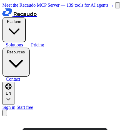
Meet the Recaudo MCP Server — 139 tools for AI agents
→
Recaudo
Platform
Solutions
Pricing
Resources
Contact
EN
Sign in
Start free