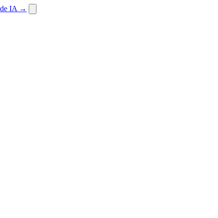
 de IA
→