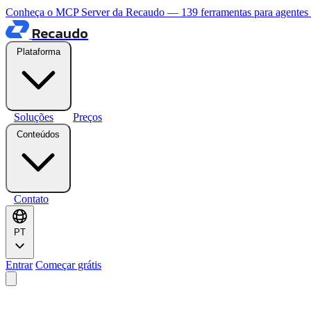
Conheça o MCP Server da Recaudo — 139 ferramentas para agentes
Recaudo
Plataforma
Soluções
Preços
Conteúdos
Contato
PT
Entrar
Começar grátis