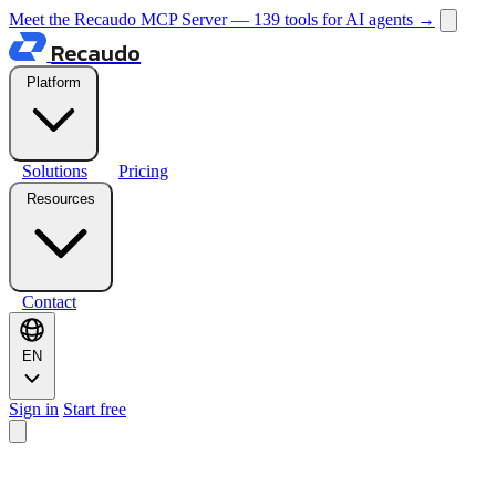
Meet the Recaudo MCP Server — 139 tools for AI agents
→
Recaudo
Platform
Solutions
Pricing
Resources
Contact
EN
Sign in
Start free