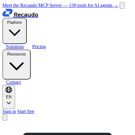
Meet the Recaudo MCP Server — 139 tools for AI agents
→
Recaudo
Platform
Solutions
Pricing
Resources
Contact
EN
Sign in
Start free