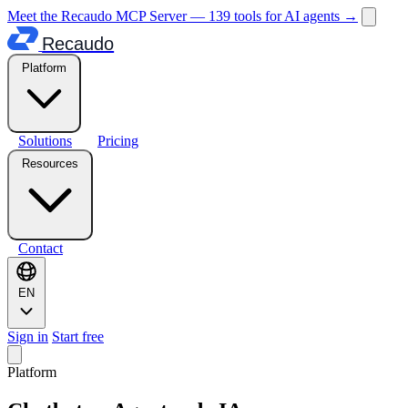
Meet the Recaudo MCP Server — 139 tools for AI agents
→
Recaudo
Platform
Solutions
Pricing
Resources
Contact
EN
Sign in
Start free
Platform