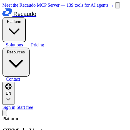
Meet the Recaudo MCP Server — 139 tools for AI agents
→
Recaudo
Platform
Solutions
Pricing
Resources
Contact
EN
Sign in
Start free
Platform