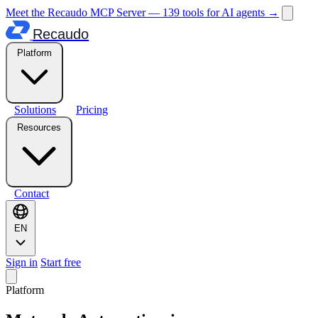
Meet the Recaudo MCP Server — 139 tools for AI agents
→
Recaudo
Platform
Solutions
Pricing
Resources
Contact
EN
Sign in
Start free
Platform