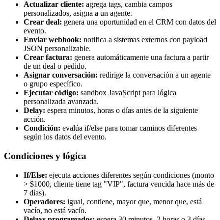
Actualizar cliente:
agrega tags, cambia campos
personalizados, asigna a un agente.
Crear deal:
genera una oportunidad en el CRM con datos del
evento.
Enviar webhook:
notifica a sistemas externos con payload
JSON personalizable.
Crear factura:
genera automáticamente una factura a partir
de un deal o pedido.
Asignar conversación:
redirige la conversación a un agente
o grupo específico.
Ejecutar código:
sandbox JavaScript para lógica
personalizada avanzada.
Delay:
espera minutos, horas o días antes de la siguiente
acción.
Condición:
evalúa if/else para tomar caminos diferentes
según los datos del evento.
Condiciones y lógica
If/Else:
ejecuta acciones diferentes según condiciones (monto
> $1000, cliente tiene tag "VIP", factura vencida hace más de
7 días).
Operadores:
igual, contiene, mayor que, menor que, está
vacío, no está vacío.
Delays programados:
espera 30 minutos, 2 horas o 3 días