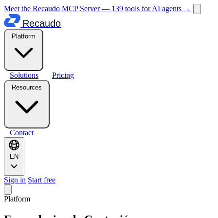
Meet the Recaudo MCP Server — 139 tools for AI agents
→
Recaudo
Platform
Solutions
Pricing
Resources
Contact
EN
Sign in
Start free
Platform