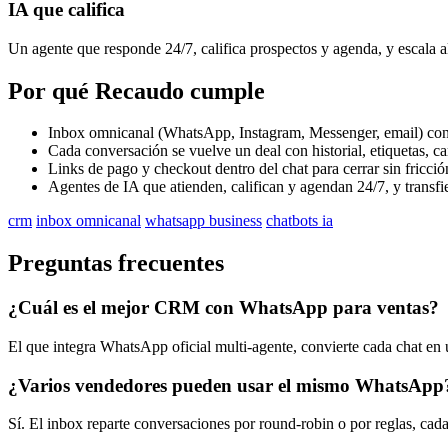
IA que califica
Un agente que responde 24/7, califica prospectos y agenda, y escala al
Por qué Recaudo cumple
Inbox omnicanal (WhatsApp, Instagram, Messenger, email) con
Cada conversación se vuelve un deal con historial, etiquetas, 
Links de pago y checkout dentro del chat para cerrar sin fricció
Agentes de IA que atienden, califican y agendan 24/7, y transfi
crm
inbox omnicanal
whatsapp business
chatbots ia
Preguntas frecuentes
¿Cuál es el mejor CRM con WhatsApp para ventas?
El que integra WhatsApp oficial multi-agente, convierte cada chat e
¿Varios vendedores pueden usar el mismo WhatsApp
Sí. El inbox reparte conversaciones por round-robin o por reglas, cada