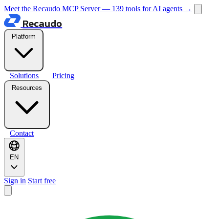
Meet the Recaudo MCP Server — 139 tools for AI agents
→
Recaudo
Platform
Solutions
Pricing
Resources
Contact
EN
Sign in
Start free