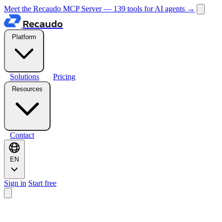
Meet the Recaudo MCP Server — 139 tools for AI agents
→
Recaudo
Platform
Solutions
Pricing
Resources
Contact
EN
Sign in
Start free