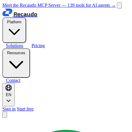
Meet the Recaudo MCP Server — 139 tools for AI agents
→
Recaudo
Platform
Solutions
Pricing
Resources
Contact
EN
Sign in
Start free