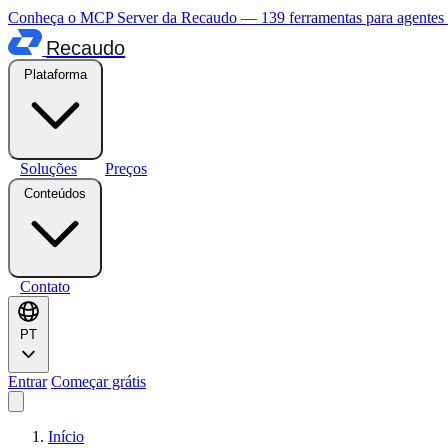
Conheça o MCP Server da Recaudo — 139 ferramentas para agentes
Recaudo
Plataforma
Soluções
Preços
Conteúdos
Contato
PT
Entrar
Começar grátis
Início