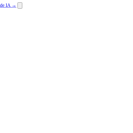
 de IA
→