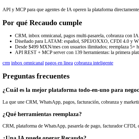
API y MCP para que agentes de IA operen la plataforma directamente
Por qué Recaudo cumple
CRM, inbox omnicanal, pagos multi-pasarela, cobranza con IA, 
Diseñado para LATAM: español, SPEI/OXXO, CFDI 4.0 y Wha
Desde $499 MXN/mes con usuarios ilimitados; reemplaza 5+ h
API REST + MCP server con 139 herramientas: la primera pla
crm
inbox omnicanal
pagos en linea
cobranza inteligente
Preguntas frecuentes
¿Cuál es la mejor plataforma todo-en-uno para neg
La que une CRM, WhatsApp, pagos, facturación, cobranza y marketi
¿Qué herramientas reemplaza?
CRM, plataforma de WhatsApp, pasarela de pago, facturador CFDI, c
¿Una IA puede operar Recaudo?