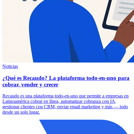
Noticias
¿Qué es Recaudo? La plataforma todo-en-uno para
cobrar, vender y crecer
Recaudo es una plataforma todo-en-uno que permite a empresas en
Latinoamérica cobrar en línea, automatizar cobranza con IA,
gestionar clientes con CRM, enviar email marketing y más — todo
desde un solo lugar.