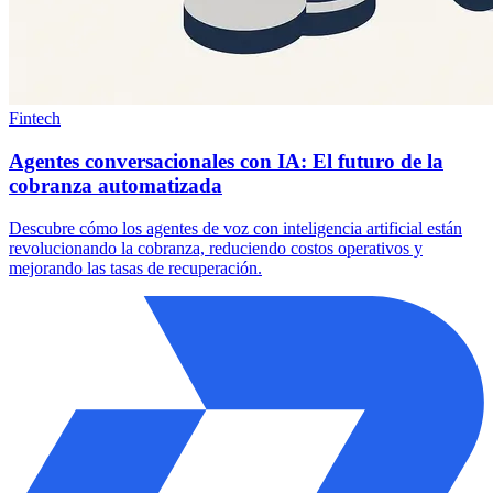
Fintech
Agentes conversacionales con IA: El futuro de la
cobranza automatizada
Descubre cómo los agentes de voz con inteligencia artificial están
revolucionando la cobranza, reduciendo costos operativos y
mejorando las tasas de recuperación.