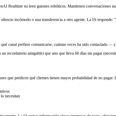
 Realtime no leen guiones robóticos. Mantienen conversaciones natur
silencio incómodo o una transferencia a otro agente. La IA responde: "E
 qué canal prefiere comunicarse, cuántas veces ha sido contactado — y 
 un recordatorio amigable) que uno que lleva 60 días sin pagar (necesit
rones que predicen qué clientes tienen mayor probabilidad de no pagar. 
ntivos
 lo necesitan
amente. La IA extrae información clave: promesas de pago, objeciones 