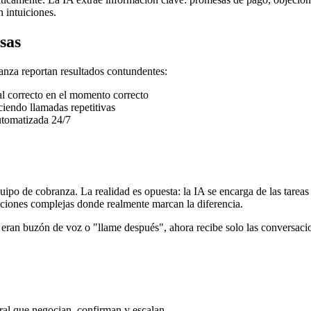
n intuiciones.
sas
nza reportan resultados contundentes:
al correcto en el momento correcto
endo llamadas repetitivas
tomatizada 24/7
po de cobranza. La realidad es opuesta: la IA se encarga de las tareas r
aciones complejas donde realmente marcan la diferencia.
0 eran buzón de voz o "llame después", ahora recibe solo las conversaci
al que negocian, confirman y escalan