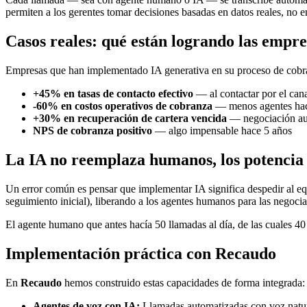
permiten a los gerentes tomar decisiones basadas en datos reales, no e
Casos reales: qué están logrando las empre
Empresas que han implementado IA generativa en su proceso de cobra
+45% en tasas de contacto efectivo
— al contactar por el can
-60% en costos operativos de cobranza
— menos agentes haci
+30% en recuperación de cartera vencida
— negociación au
NPS de cobranza positivo
— algo impensable hace 5 años
La IA no reemplaza humanos, los potencia
Un error común es pensar que implementar IA significa despedir al equi
seguimiento inicial), liberando a los agentes humanos para las negoci
El agente humano que antes hacía 50 llamadas al día, de las cuales 4
Implementación práctica con Recaudo
En
Recaudo
hemos construido estas capacidades de forma integrada:
Agentes de voz con IA:
Llamadas automatizadas con voz natur