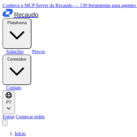
Conheça o MCP Server da Recaudo — 139 ferramentas para agentes
Recaudo
Plataforma
Soluções
Preços
Conteúdos
Contato
PT
Entrar
Começar grátis
Início