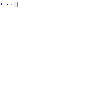
 de IA
→