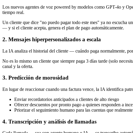
Los nuevos agentes de voz powered by modelos como GPT-4o y OpenAI
tiempo real.
Un cliente que dice "no puedo pagar todo este mes" ya no escucha un 
— y si el cliente acepta, genera el plan de pago automáticamente.
2. Mensajes hiperpersonalizados a escala
La IA analiza el historial del cliente — cuándo paga normalmente, por
No es lo mismo un cliente que siempre paga 3 días tarde (solo necesita
canal y la oferta.
3. Predicción de morosidad
En lugar de reaccionar cuando una factura vence, la IA identifica pat
Enviar recordatorios anticipados a clientes de alto riesgo
Ofrecer descuentos por pronto pago a quienes responden a ince
Priorizar el seguimiento humano para las cuentas que realmente
4. Transcripción y análisis de llamadas
Cada llamada — sea con agente humano o IA — se transcribe automátic