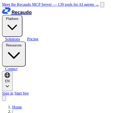
Meet the Recaudo MCP Server — 139 tools for AI agents
→
Recaudo
Platform
Solutions
Pricing
Resources
Contact
EN
Sign in
Start free
Home
/