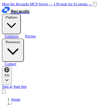
Meet the Recaudo MCP Server — 139 tools for AI agents
→
Recaudo
Platform
Solutions
Pricing
Resources
Contact
EN
Sign in
Start free
Home
/