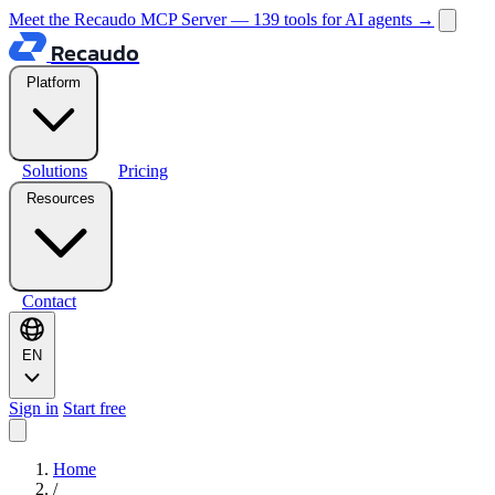
Meet the Recaudo MCP Server — 139 tools for AI agents
→
Recaudo
Platform
Solutions
Pricing
Resources
Contact
EN
Sign in
Start free
Home
/