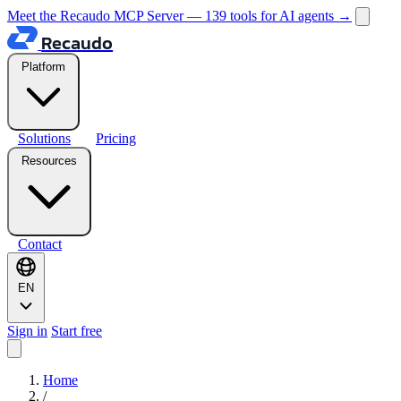
Meet the Recaudo MCP Server — 139 tools for AI agents
→
Recaudo
Platform
Solutions
Pricing
Resources
Contact
EN
Sign in
Start free
Home
/