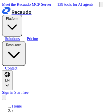
Meet the Recaudo MCP Server — 139 tools for AI agents
→
Recaudo
Platform
Solutions
Pricing
Resources
Contact
EN
Sign in
Start free
Home
/