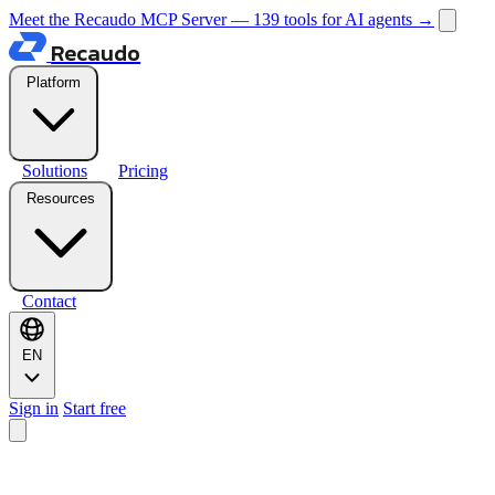
Meet the Recaudo MCP Server — 139 tools for AI agents
→
Recaudo
Platform
Solutions
Pricing
Resources
Contact
EN
Sign in
Start free