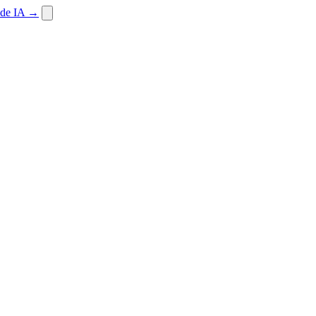
 de IA
→