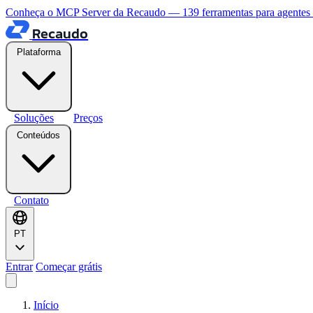
Conheça o MCP Server da Recaudo — 139 ferramentas para agentes
Recaudo
Plataforma
Soluções
Preços
Conteúdos
Contato
PT
Entrar
Começar grátis
Início