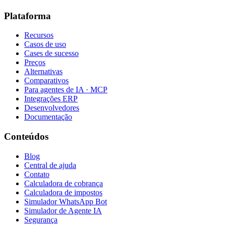
Plataforma
Recursos
Casos de uso
Cases de sucesso
Preços
Alternativas
Comparativos
Para agentes de IA · MCP
Integrações ERP
Desenvolvedores
Documentação
Conteúdos
Blog
Central de ajuda
Contato
Calculadora de cobrança
Calculadora de impostos
Simulador WhatsApp Bot
Simulador de Agente IA
Segurança