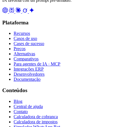
IA favorita con un prompt pre-armado:
Plataforma
Recursos
Casos de uso
Cases de sucesso
Preços
Alternativas
Comparativos
Para agentes de IA · MCP
Integrações ERP
Desenvolvedores
Documentação
Conteúdos
Blog
Central de ajuda
Contato
Calculadora de cobrança
Calculadora de impostos
Simulador WhatsApp Bot