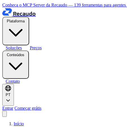
Conheça o MCP Server da Recaudo — 139 ferramentas para agentes
Recaudo
Plataforma
Soluções
Preços
Conteúdos
Contato
PT
Entrar
Começar grátis
Início