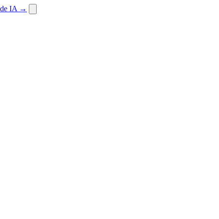
 de IA
→