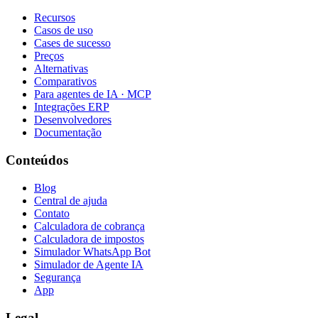
Recursos
Casos de uso
Cases de sucesso
Preços
Alternativas
Comparativos
Para agentes de IA · MCP
Integrações ERP
Desenvolvedores
Documentação
Conteúdos
Blog
Central de ajuda
Contato
Calculadora de cobrança
Calculadora de impostos
Simulador WhatsApp Bot
Simulador de Agente IA
Segurança
App
Legal