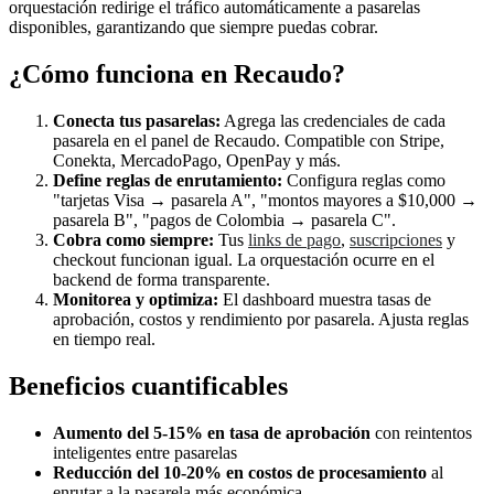
orquestación redirige el tráfico automáticamente a pasarelas
disponibles, garantizando que siempre puedas cobrar.
¿Cómo funciona en Recaudo?
Conecta tus pasarelas:
Agrega las credenciales de cada
pasarela en el panel de Recaudo. Compatible con Stripe,
Conekta, MercadoPago, OpenPay y más.
Define reglas de enrutamiento:
Configura reglas como
"tarjetas Visa → pasarela A", "montos mayores a $10,000 →
pasarela B", "pagos de Colombia → pasarela C".
Cobra como siempre:
Tus
links de pago
,
suscripciones
y
checkout funcionan igual. La orquestación ocurre en el
backend de forma transparente.
Monitorea y optimiza:
El dashboard muestra tasas de
aprobación, costos y rendimiento por pasarela. Ajusta reglas
en tiempo real.
Beneficios cuantificables
Aumento del 5-15% en tasa de aprobación
con reintentos
inteligentes entre pasarelas
Reducción del 10-20% en costos de procesamiento
al
enrutar a la pasarela más económica