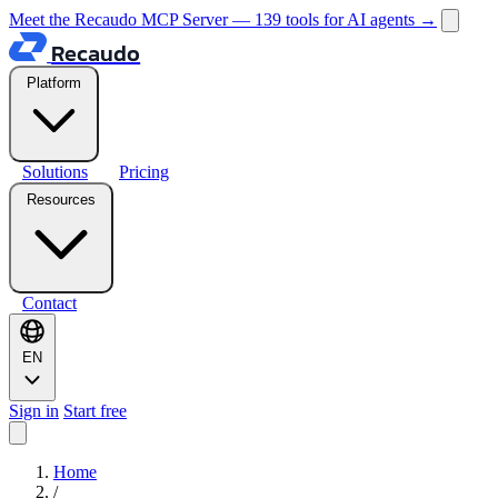
Meet the Recaudo MCP Server — 139 tools for AI agents
→
Recaudo
Platform
Solutions
Pricing
Resources
Contact
EN
Sign in
Start free
Home
/