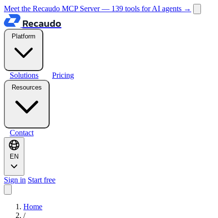
Meet the Recaudo MCP Server — 139 tools for AI agents
→
Recaudo
Platform
Solutions
Pricing
Resources
Contact
EN
Sign in
Start free
Home
/