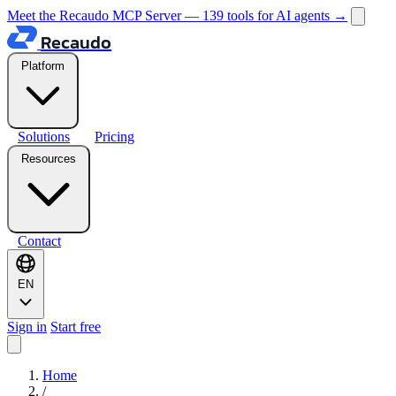
Meet the Recaudo MCP Server — 139 tools for AI agents
→
Recaudo
Platform
Solutions
Pricing
Resources
Contact
EN
Sign in
Start free
Home
/