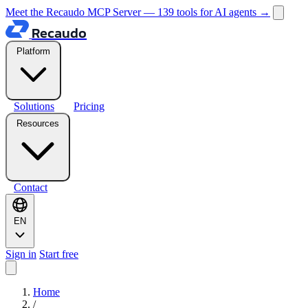
Meet the Recaudo MCP Server — 139 tools for AI agents
→
Recaudo
Platform
Solutions
Pricing
Resources
Contact
EN
Sign in
Start free
Home
/