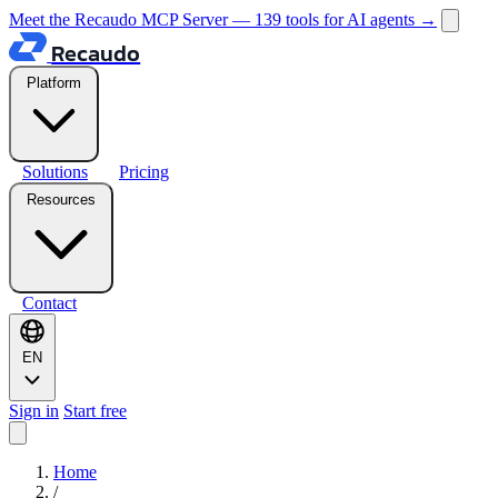
Meet the Recaudo MCP Server — 139 tools for AI agents
→
Recaudo
Platform
Solutions
Pricing
Resources
Contact
EN
Sign in
Start free
Home
/