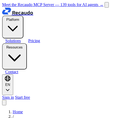
Meet the Recaudo MCP Server — 139 tools for AI agents
→
Recaudo
Platform
Solutions
Pricing
Resources
Contact
EN
Sign in
Start free
Home
/