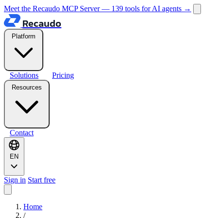
Meet the Recaudo MCP Server — 139 tools for AI agents
→
Recaudo
Platform
Solutions
Pricing
Resources
Contact
EN
Sign in
Start free
Home
/