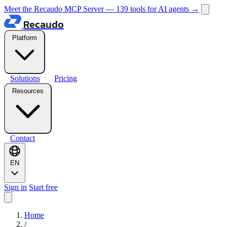
Meet the Recaudo MCP Server — 139 tools for AI agents
→
Recaudo
Platform
Solutions
Pricing
Resources
Contact
EN
Sign in
Start free
Home
/