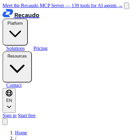
Meet the Recaudo MCP Server — 139 tools for AI agents
→
Recaudo
Platform
Solutions
Pricing
Resources
Contact
EN
Sign in
Start free
Home
/