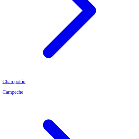
Champotón
Campeche