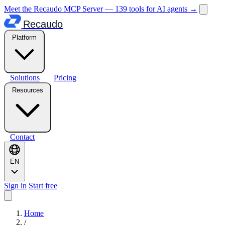
Meet the Recaudo MCP Server — 139 tools for AI agents
→
Recaudo
Platform
Solutions
Pricing
Resources
Contact
EN
Sign in
Start free
Home
/